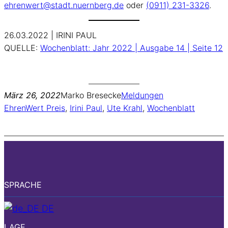
ehrenwert@stadt.nuernberg.de
oder
(0911) 231-3326
.
26.03.2022 | IRINI PAUL
QUELLE:
Wochenblatt: Jahr 2022 | Ausgabe 14 | Seite 12
März 26, 2022
Marko Bresecke
Meldungen
EhrenWert Preis
, 
Irini Paul
, 
Ute Krahl
, 
Wochenblatt
SPRACHE
DE
LAGE