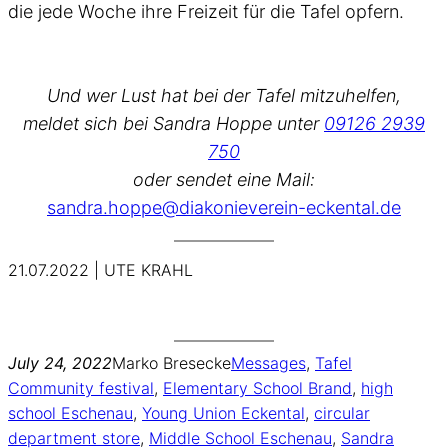
die jede Woche ihre Freizeit für die Tafel opfern.
Und wer Lust hat bei der Tafel mitzuhelfen,
meldet sich bei Sandra Hoppe unter
09126 2939
750
oder sendet eine Mail:
sandra.hoppe@diakonieverein-eckental.de
21.07.2022 | UTE KRAHL
July 24, 2022
Marko Bresecke
Messages
, 
Tafel
Community festival
, 
Elementary School Brand
, 
high
school Eschenau
, 
Young Union Eckental
, 
circular
department store
, 
Middle School Eschenau
, 
Sandra