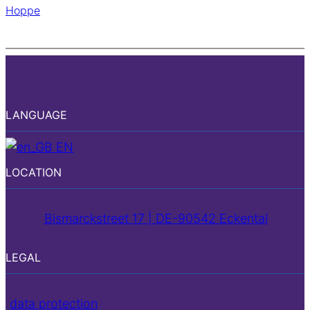
Hoppe
LANGUAGE
EN
LOCATION
Bismarckstreet 17 | DE-90542 Eckental
LEGAL
data protection