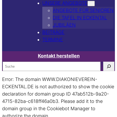
UNSERE ANGEBOTE
ANGEBOTE FÜR SENIOREN
DIE TAFEL IN ECKENTAL
JUBILÄEN
BEITRÄGE
TERMINE
Kontakt herstellen
S
e
Error: The domain WWW.DIAKONIEVEREIN-
a
ECKENTAL.DE is not authorized to show the cookie
r
declaration for domain group ID 47ab512b-9a20-
c
4715-82ba-c618ff46a0b3. Please add it to the
h
domain group in the Cookiebot Manager to
authorize the domain.