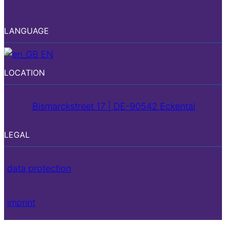
LANGUAGE
EN
LOCATION
Bismarckstreet 17 | DE-90542 Eckental
LEGAL
data protection
imprint