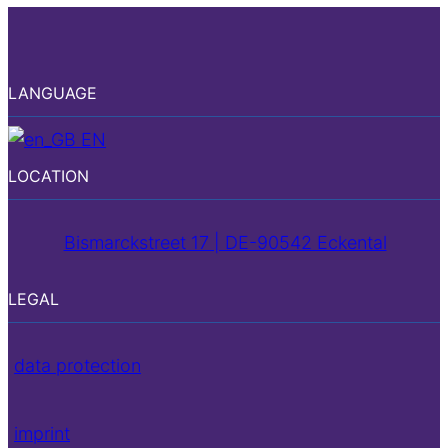
LANGUAGE
EN
LOCATION
Bismarckstreet 17 | DE-90542 Eckental
LEGAL
data protection
imprint