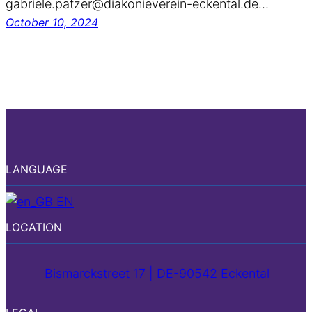
gabriele.patzer@diakonieverein-eckental.de…
October 10, 2024
LANGUAGE
EN
LOCATION
Bismarckstreet 17 | DE-90542 Eckental