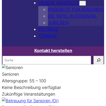
UNSERE ANGEBOTE
ANGEBOTE FÜR SENIOREN
DIE TAFEL IN ECKENTAL
JUBILÄEN
BEITRÄGE
TERMINE
Kontakt herstellen
S
e
a
Senioren
r
Altersgruppe: 55 – 100
c
Keine Beschreibung verfügbar
h
Zukünftige Veranstaltungen