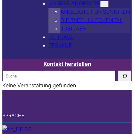
UNSERE ANGEBOTE
ANGEBOTE FÜR SENIOREN
DIE TAFEL IN ECKENTAL
JUBILÄEN
BEITRÄGE
TERMINE
Kontakt herstellen
S
e
Keine Veranstaltung gefunden.
a
r
c
SPRACHE
h
DE