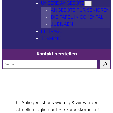
UNSERE ANGEBOTE
ANGEBOTE FÜR SENIOREN
DIE TAFEL IN ECKENTAL
JUBILÄEN
BEITRÄGE
TERMINE
Kontakt herstellen
S
e
a
Vielen Dank
r
c
für Ihre Nachricht
h
Ihr Anliegen ist uns wichtig & wir werden
schnellstmöglich auf Sie zurückkommen!