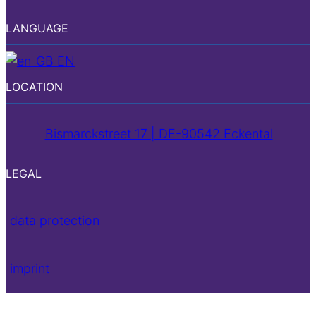
LANGUAGE
EN
LOCATION
Bismarckstreet 17 | DE-90542 Eckental
LEGAL
data protection
imprint