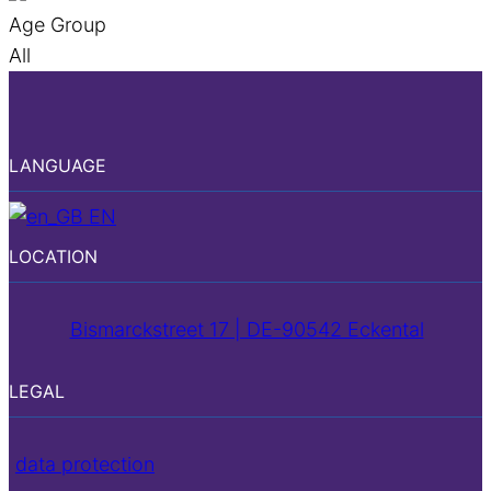
Age Group
All
LANGUAGE
EN
LOCATION
Bismarckstreet 17 | DE-90542 Eckental
LEGAL
data protection